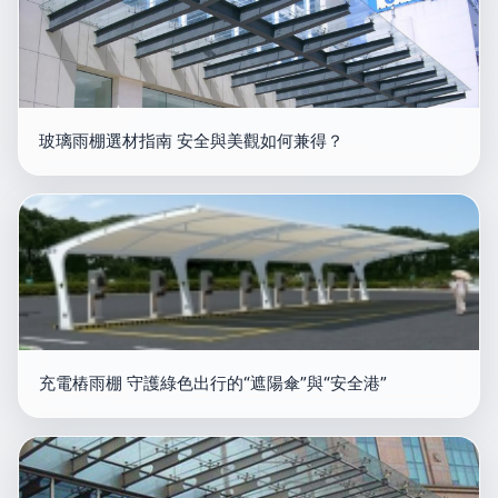
玻璃雨棚選材指南 安全與美觀如何兼得？
充電樁雨棚 守護綠色出行的“遮陽傘”與“安全港”