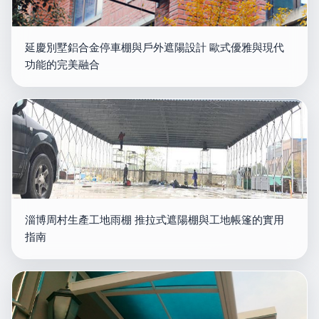
延慶別墅鋁合金停車棚與戶外遮陽設計 歐式優雅與現代
功能的完美融合
淄博周村生產工地雨棚 推拉式遮陽棚與工地帳篷的實用
指南