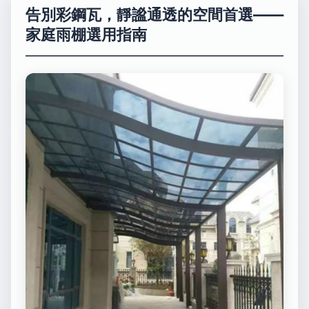
告別彩鋼瓦，靜謐通透的空間首選——
家庭雨棚選用指南