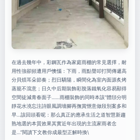
在過去幾年中，彩鋼瓦作為家庭雨棚的常見選擇，耐
用性強卻頻遭用戶懊惱：下雨，雨點聲叩打間傳遞高
分貝煩耳朵節奏；烈日驕陽，瞬間化為室內面源炙烤
蒸籠不瀉意；日久中后期裝飾彩脫落鐵氧化容易顯得
空間徒減青春面子……雨棚裝飾的同時本該“體頎分明
靜花水澆忘注詩眼風調墻腳再撫賞愜意做段別案多和
早…該回頭看呢：那么真正的應承生活之道智慧新趨
熟地選的本質效果其實近年出現的主流家雨者念
是…”閱讀下文教你成最型正解時換\