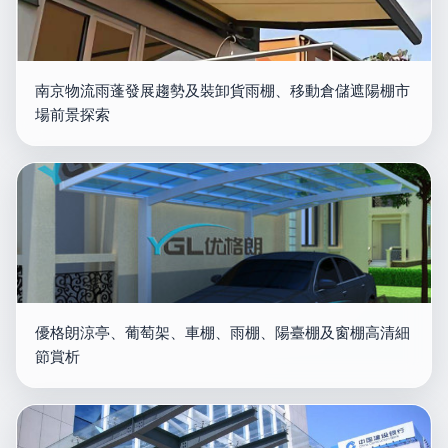
南京物流雨蓬發展趨勢及裝卸貨雨棚、移動倉儲遮陽棚市
場前景探索
優格朗涼亭、葡萄架、車棚、雨棚、陽臺棚及窗棚高清細
節賞析