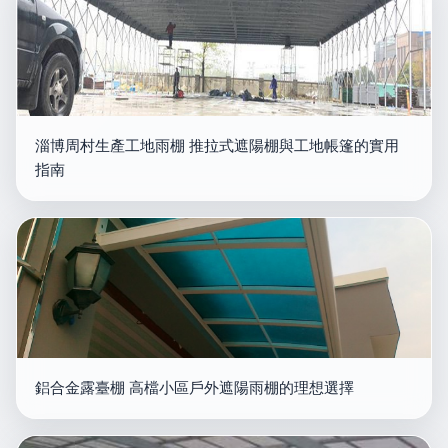
淄博周村生產工地雨棚 推拉式遮陽棚與工地帳篷的實用
指南
鋁合金露臺棚 高檔小區戶外遮陽雨棚的理想選擇