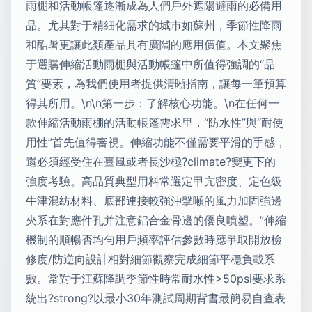
雨棚和活動帳篷逐漸成為人們戶外遮陽避雨的必備用
品。尤其對于精細化需求的城市如蘇州，季節性降雨
和酷暑更讓此類產品具有廣闊的應用價值。本文聚焦
于選購伸縮活動雨棚與活動帳篷中所值得強調的“品
質”要素，為我們使用者提供清晰指南，讓每一筆預算
得其所用。\n\n第一步：了解核心功能。\n在任何一
款伸縮活動雨棚的活動帳篷需求里，“防水性”與“耐使
用性”首先值得審視。伸縮功能不僅需要平滑的手感，
還必須經受住在臺風或者長沙極?climate?變更下的
強度考驗。高品質典型用料常選定甲亢密度、定色級
牛津混紡材料、底部連接較強沖擊噸的風力加固強邊
夾系在對應件孔并注意鋁合金骨邊的優良噴塑。”伸縮
機制的順暢否均勻用戶頻率評估參數時應爭取開放檢
修度/防逆向設計相對細節觀察完成細節平穩負載系
數。常對于江蘇降調季節性時常耐水性>50psi要求系
統出?strong?以最小30年測試周期背書最簡易自查表