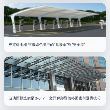
充電樁雨棚 守護綠色出行的“遮陽傘”與“安全港”
玻璃雨棚造價是多少？一文詳解影響價格因素與選購技巧