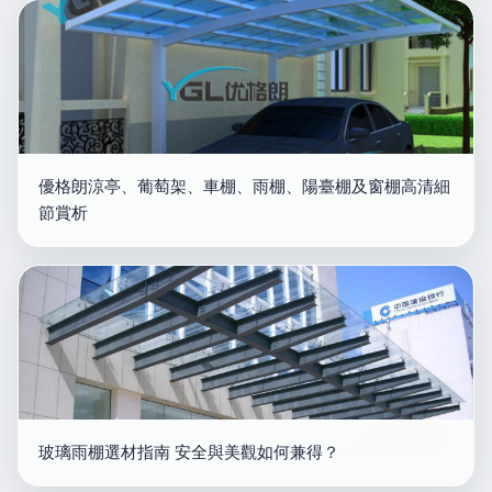
優格朗涼亭、葡萄架、車棚、雨棚、陽臺棚及窗棚高清細
節賞析
玻璃雨棚選材指南 安全與美觀如何兼得？