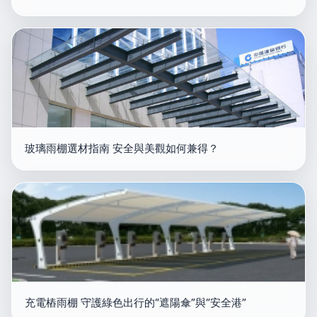
玻璃雨棚選材指南 安全與美觀如何兼得？
充電樁雨棚 守護綠色出行的“遮陽傘”與“安全港”