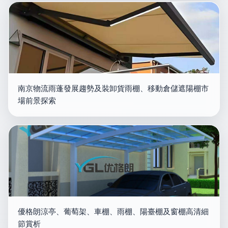
南京物流雨蓬發展趨勢及裝卸貨雨棚、移動倉儲遮陽棚市
場前景探索
優格朗涼亭、葡萄架、車棚、雨棚、陽臺棚及窗棚高清細
節賞析