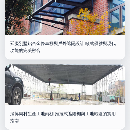
延慶別墅鋁合金停車棚與戶外遮陽設計 歐式優雅與現代
功能的完美融合
淄博周村生產工地雨棚 推拉式遮陽棚與工地帳篷的實用
指南