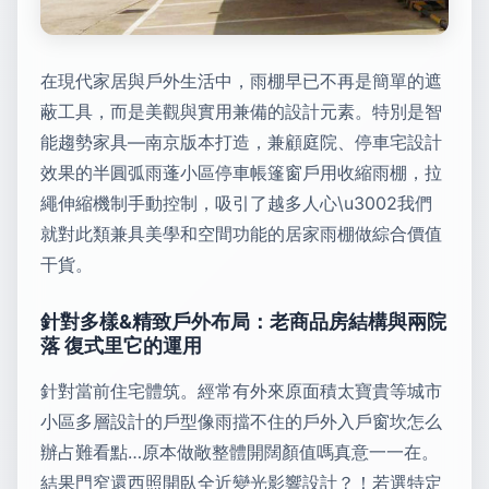
在現代家居與戶外生活中，雨棚早已不再是簡單的遮
蔽工具，而是美觀與實用兼備的設計元素。特別是智
能趨勢家具—南京版本打造，兼顧庭院、停車宅設計
效果的半圓弧雨蓬小區停車帳篷窗戶用收縮雨棚，拉
繩伸縮機制手動控制，吸引了越多人心\u3002我們
就對此類兼具美學和空間功能的居家雨棚做綜合價值
干貨。
針對多樣&精致戶外布局：老商品房結構與兩院
落 復式里它的運用
針對當前住宅體筑。經常有外來原面積太寶貴等城市
小區多層設計的戶型像雨擋不住的戶外入戶窗坎怎么
辦占難看點…原本做敞整體開闊顏值嗎真意一一在。
結果門窄還西照開臥全近變光影響設計？！若選特定