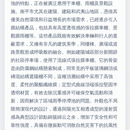
強的特點，正在被廣泛應用于車棚、雨棚及景觀設
施。南平市尤其在建陽、建甌和武夷山地區，憑借其
優美自然環境和日益增長的市場需求，已經逐步引入
膜結構產品，包括具有高度透視感的張拉膜車棚、景
觀膜雨棚等。這些產品既能有效解決車輛和行人的遮
蔽需求，又擁有非凡的建筑美學，同樓棟、廣場或道
路景觀形成呼吸般的融合。例如建陽城區部分新開辟
的社區停車場，使用了流線式張拉膜車棚。它的骨架
是由防腐鋼結構懸索制成，同常見的平板玻璃鋼頂或
磚混結構遮陽棚不同，這種頂層結構中采用了高強
度、柔性的聚酯纖維膜；定型式曲線頂端張拉堅固半
透明材質，有效去除沉重感并可確保空氣流動和清
新，因而解決了區域雨季停滯池的問題。外觀也不局
限簡潔現代的設計，通過與陽光互相透成型的漫射質
感為典型設計節點錦簇綿云之余，增加了安全性和可
靠性強度，具備在微振動可消散自然災害下的抗風性