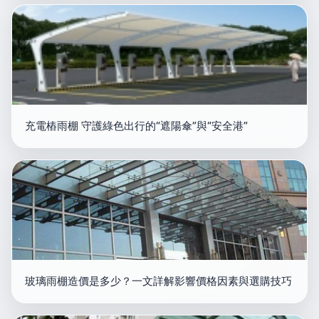
充電樁雨棚 守護綠色出行的“遮陽傘”與“安全港”
玻璃雨棚造價是多少？一文詳解影響價格因素與選購技巧