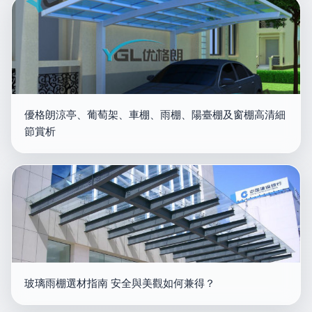
優格朗涼亭、葡萄架、車棚、雨棚、陽臺棚及窗棚高清細
節賞析
玻璃雨棚選材指南 安全與美觀如何兼得？