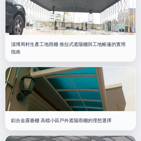
淄博周村生產工地雨棚 推拉式遮陽棚與工地帳篷的實用
指南
鋁合金露臺棚 高檔小區戶外遮陽雨棚的理想選擇