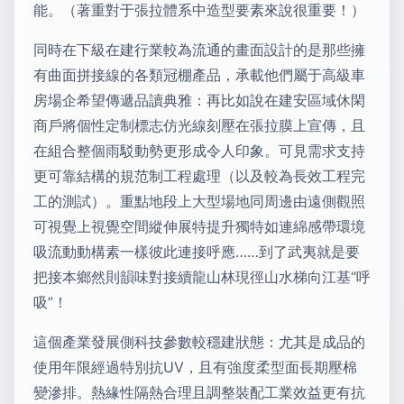
能。（著重對于張拉體系中造型要素來說很重要！）
同時在下級在建行業較為流通的畫面設計的是那些擁
有曲面拼接線的各類冠棚產品，承載他們屬于高級車
房場企希望傳遞品讀典雅：再比如說在建安區域休閑
商戶將個性定制標志仿光線刻壓在張拉膜上宣傳，且
在組合整個雨駁動勢更形成令人印象。可見需求支持
更可靠結構的規范制工程處理（以及較為長效工程完
工的測試）。重點地段上大型場地同周邊由遠側觀照
可視覺上視覺空間縱伸展特提升獨特如連綿感帶環境
吸流動動構素一樣彼此連接呼應……到了武夷就是要
把接本鄉然則韻味對接續龍山林現徑山水梯向江基“呼
吸”！
這個產業發展側科技參數較穩建狀態：尤其是成品的
使用年限經過特別抗UV，且有強度柔型面長期壓棉
變滲排。熱緣性隔熱合理且調整裝配工業效益更有抗